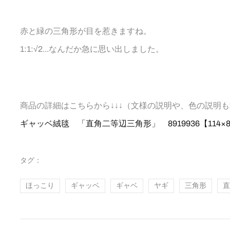
赤と緑の三角形が目を惹きますね。
1:1:√2...なんだか急に思い出しました。
商品の詳細はこちらから↓↓↓（文様の説明や、色の説明
ギャッベ絨毯 「直角二等辺三角形」 8919936【114×83】– 株
タグ：
ほっこり
ギャッベ
ギャベ
ヤギ
三角形
直