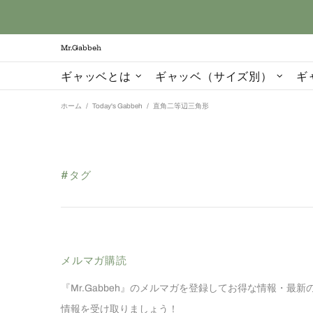
Mr.Gabbeh
ギャッベとは
ギャッベ（サイズ別）
ギ
ホーム
Today's Gabbeh
直角二等辺三角形
#タグ
メルマガ購読
『Mr.Gabbeh』のメルマガを登録してお得な情報・最新
情報を受け取りましょう！