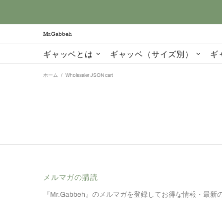
Mr.Gabbeh
ギャッベとは
ギャッベ（サイズ別）
ギ
ホーム
Wholesaler JSON cart
メルマガの​購読
『Mr.Gabbeh』のメルマガを登録してお得な情報・最