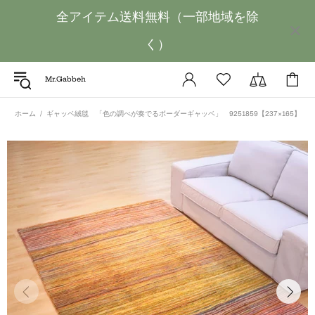
全アイテム送料無料（一部地域を除
く）
Mr.Gabbeh
ホーム
ギャッベ絨毯 「色の調べが奏でるボーダーギャッベ」 9251859【237×165】