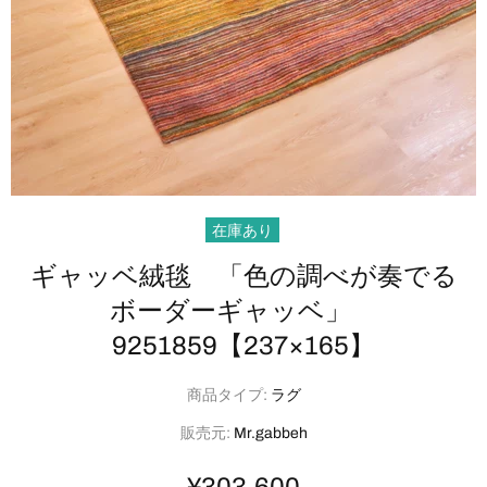
在庫あり
ギャッベ絨毯 ​「色の​調べが​奏でる​
ボーダーギャッベ」​
9251859【237×165】
商品タイプ:
ラグ
販売元:
Mr.gabbeh