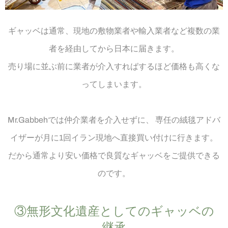
ギャッベは通常、現地の敷物業者や輸入業者など複数の業
者を経由してから日本に届きます。
売り場に並ぶ前に業者が介入すればするほど価格も高くな
ってしまいます。
Mr.Gabbehでは仲介業者を介入せずに、 専任の絨毯アドバ
イザーが月に1回イラン現地へ直接買い付けに行きます。
だから通常より安い価格で良質なギャッベをご提供できる
のです。
③無形文化遺産と​しての​ギャッベの​
継承